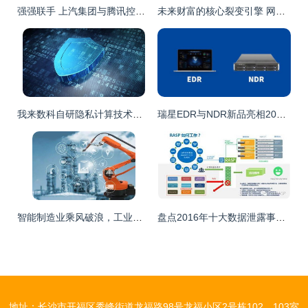
强强联手 上汽集团与腾讯控股共建网络安全联合实验室，引领网络技术研发新篇章
未来财富的核心裂变引擎 网络技术的深层研发与创新图谱
我来数科自研隐私计算技术，构筑用户数据安全防线
瑞星EDR与NDR新品亮相2023国家网络安全宣传周，以技术创新助力网安事业发展
智能制造业乘风破浪，工业机器人如何借力网络技术勇立潮头
盘点2016年十大数据泄露事件，网络安全何去何从——兼论网络技术的研发方向
地址：长沙市开福区秀峰街道龙福路98号龙福小区2号栋102、103室